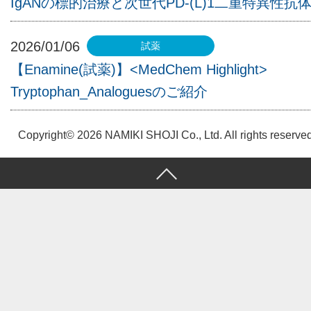
IgANの標的治療と次世代PD-(L)1二重特異性抗
2026/01/06
【Enamine(試薬)】<MedChem Highlight>
Tryptophan_Analoguesのご紹介
Copyright© 2026 NAMIKI SHOJI Co., Ltd. All rights reserved