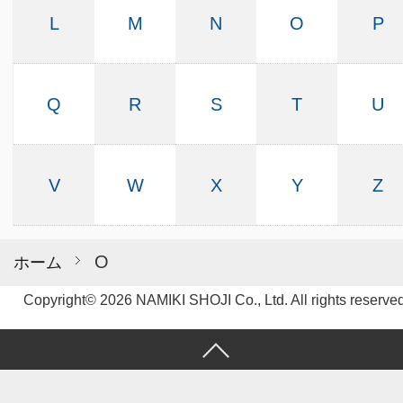
L
M
N
O
P
Q
R
S
T
U
V
W
X
Y
Z
O
ホーム
Copyright© 2026 NAMIKI SHOJI Co., Ltd. All rights reserved