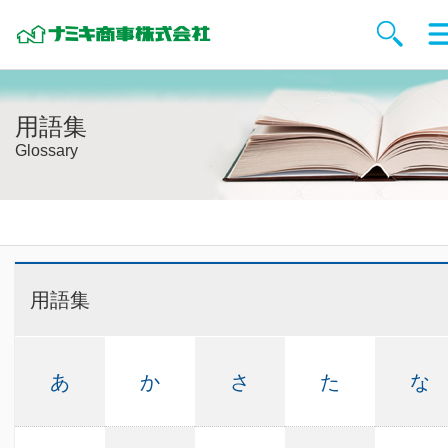
用語集
Glossary
用語集
あ
か
さ
た
な