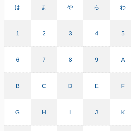
は
ま
や
ら
わ
1
2
3
4
5
6
7
8
9
A
B
C
D
E
F
G
H
I
J
K