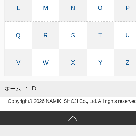
L
M
N
O
P
Q
R
S
T
U
V
W
X
Y
Z
D
ホーム
Copyright© 2026 NAMIKI SHOJI Co., Ltd. All rights reserved