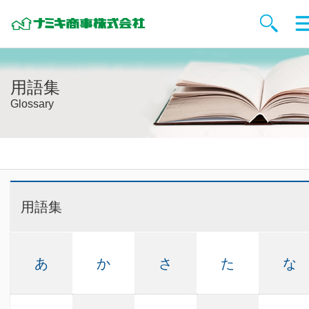
用語集
Glossary
用語集
あ
か
さ
た
な