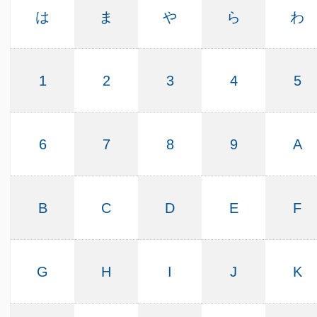
は
ま
や
ら
わ
1
2
3
4
5
6
7
8
9
A
B
C
D
E
F
G
H
I
J
K