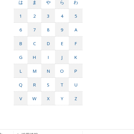
は
ま
や
ら
わ
1
2
3
4
5
6
7
8
9
A
B
C
D
E
F
G
H
I
J
K
L
M
N
O
P
Q
R
S
T
U
V
W
X
Y
Z