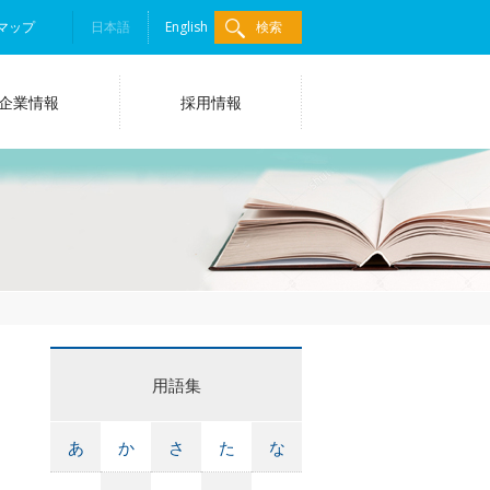
マップ
日本語
English
検索
企業情報
採用情報
用語集
あ
か
さ
た
な