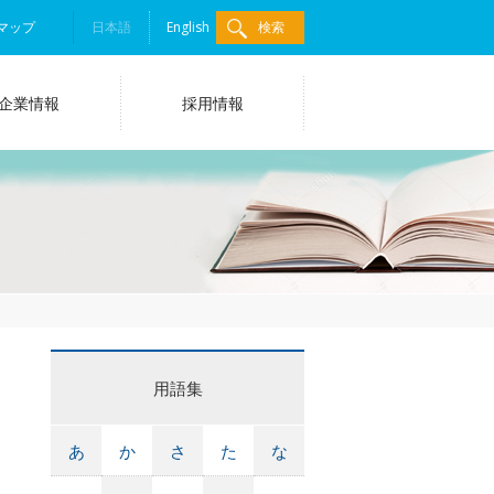
マップ
日本語
English
検索
企業情報
採用情報
用語集
あ
か
さ
た
な