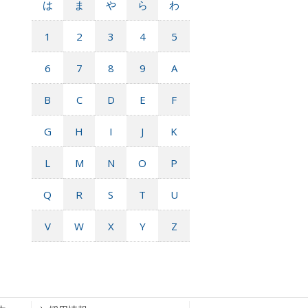
は
ま
や
ら
わ
1
2
3
4
5
6
7
8
9
A
B
C
D
E
F
G
H
I
J
K
L
M
N
O
P
Q
R
S
T
U
V
W
X
Y
Z