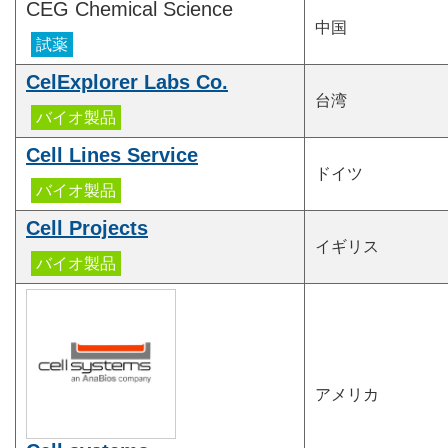
CEG Chemical Science
中国
CelExplorer Labs Co.
台湾
Cell Lines Service
ドイツ
Cell Projects
イギリス
アメリカ