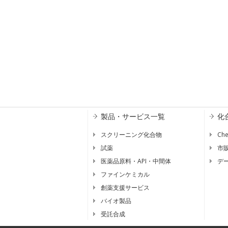
製品・サービス一覧
化
スクリーニング化合物
Ch
試薬
市
医薬品原料・API・中間体
デ
ファインケミカル
創薬支援サービス
バイオ製品
受託合成