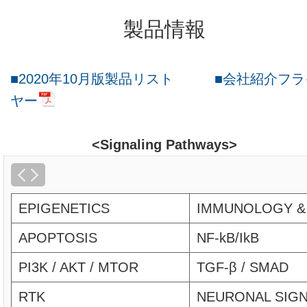
製品情報
■2020年10月版製品リスト
■会社紹介フラ
ヤー
<Signaling Pathways>
EPIGENETICS
IMMUNOLOGY &
APOPTOSIS
NF-kB/IkB
PI3K / AKT / MTOR
TGF-β / SMAD
RTK
NEURONAL SIG