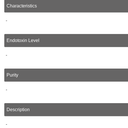
Characteristics
-
Endotoxin Level
-
Purity
-
Description
-