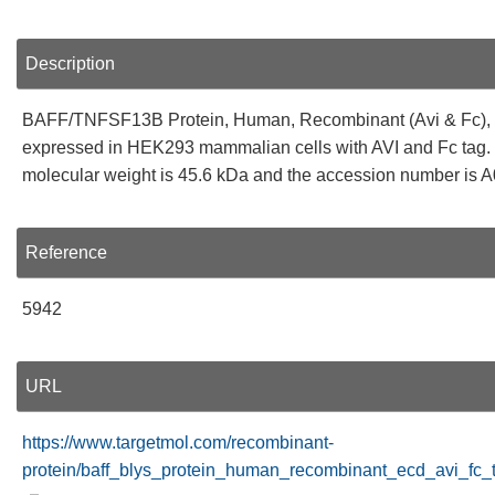
Description
BAFF/TNFSF13B Protein, Human, Recombinant (Avi & Fc), B
expressed in HEK293 mammalian cells with AVI and Fc tag.
molecular weight is 45.6 kDa and the accession number is
Reference
5942
URL
https://www.targetmol.com/recombinant-
protein/baff_blys_protein_human_recombinant_ecd_avi_fc_t