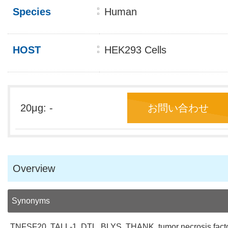
Species
Human
HOST
HEK293 Cells
20μg: -
お問い合わせ
Overview
Synonyms
TNFSF20, TALL-1, DTL, BLYS, THANK, tumor necrosis factor