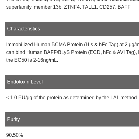
superfamily, member 13b, ZTNF4, TALL1, CD257, BAFF
Characteristics
Immobilized Human BCMA Protein (His & hFc Tag) at 2 μg/m
can bind Human BAFF/BLyS Protein (ECD, hFc & AVI Tag), Bi
the EC50 is 2-16ng/mL.
Endotoxin Level
< 1.0 EU/μg of the protein as determined by the LAL method.
Purity
90.50%