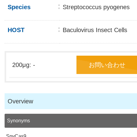
Species
Streptococcus pyogenes
HOST
Baculovirus Insect Cells
200μg: -
お問い合わせ
Overview
Synonyms
SpyCas9