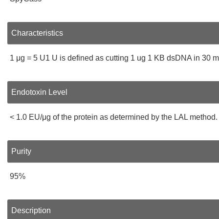
Characteristics
1 μg = 5 U1 U is defined as cutting 1 ug 1 KB dsDNA in 30 
Endotoxin Level
< 1.0 EU/μg of the protein as determined by the LAL method.
Purity
95%
Description