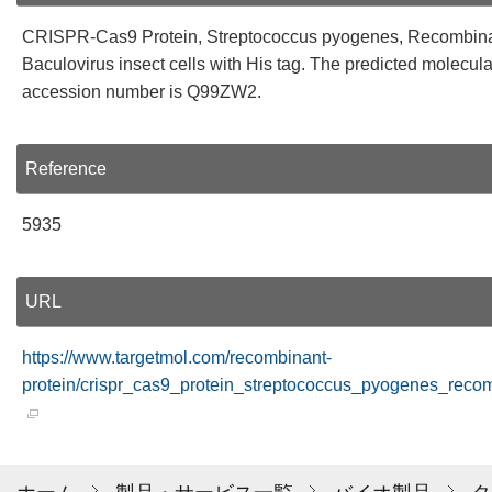
CRISPR-Cas9 Protein, Streptococcus pyogenes, Recombinant
Baculovirus insect cells with His tag. The predicted molecul
accession number is Q99ZW2.
Reference
5935
URL
https://www.targetmol.com/recombinant-
protein/crispr_cas9_protein_streptococcus_pyogenes_recom