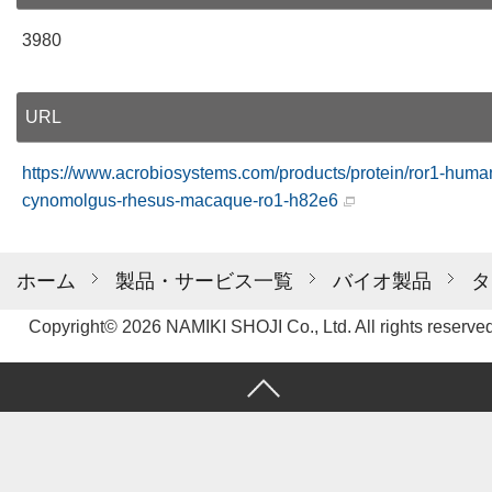
3980
URL
https://www.acrobiosystems.com/products/protein/ror1-huma
cynomolgus-rhesus-macaque-ro1-h82e6
ホーム
製品・サービス一覧
バイオ製品
タ
Copyright© 2026 NAMIKI SHOJI Co., Ltd. All rights reserved