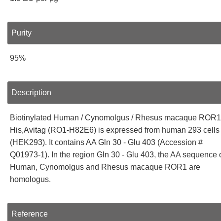
Purity
95%
Description
Biotinylated Human / Cynomolgus / Rhesus macaque ROR1
His,Avitag (RO1-H82E6) is expressed from human 293 cells
(HEK293). It contains AA Gln 30 - Glu 403 (Accession #
Q01973-1). In the region Gln 30 - Glu 403, the AA sequence 
Human, Cynomolgus and Rhesus macaque ROR1 are
homologus.
Reference