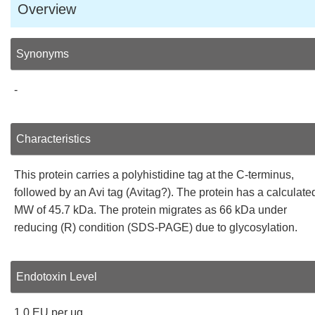
Overview
Synonyms
-
Characteristics
This protein carries a polyhistidine tag at the C-terminus,
followed by an Avi tag (Avitag?). The protein has a calculate
MW of 45.7 kDa. The protein migrates as 66 kDa under
reducing (R) condition (SDS-PAGE) due to glycosylation.
Endotoxin Level
1.0 EU per μg