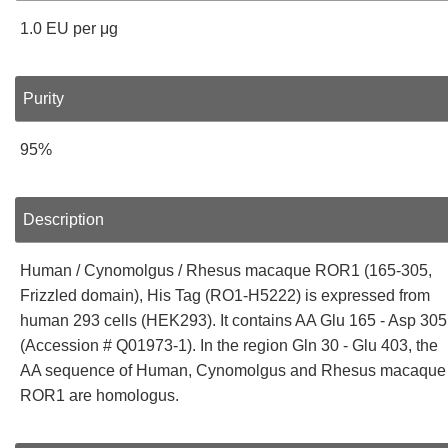
1.0 EU per μg
Purity
95%
Description
Human / Cynomolgus / Rhesus macaque ROR1 (165-305,
Frizzled domain), His Tag (RO1-H5222) is expressed from
human 293 cells (HEK293). It contains AA Glu 165 - Asp 305
(Accession # Q01973-1). In the region Gln 30 - Glu 403, the
AA sequence of Human, Cynomolgus and Rhesus macaque
ROR1 are homologus.