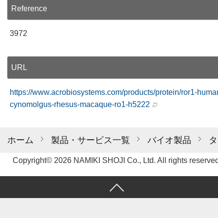
Reference
3972
URL
https://www.acrobiosystems.com/products/protein/ror1-huma
cynomolgus-rhesus-macaque-ro1-h5222
ホーム
製品・サービス一覧
バイオ製品
タ
Copyright© 2026 NAMIKI SHOJI Co., Ltd. All rights reserved