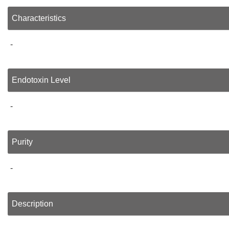
Characteristics
-
Endotoxin Level
-
Purity
-
Description