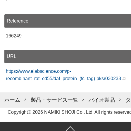
-
Reference
166249
URL
https://www.elabscience.com/p-
recombinant_rat_cd55/daf_protein_(fc_tag)-pksr030238
ホーム
製品・サービス一覧
バイオ製品
タ
Copyright© 2026 NAMIKI SHOJI Co., Ltd. All rights reserved