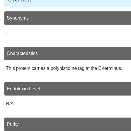
Synonyms
-
Characteristics
This protein carries a polyhistidine tag at the C-terminus.
Endotoxin Level
N/A
Purity