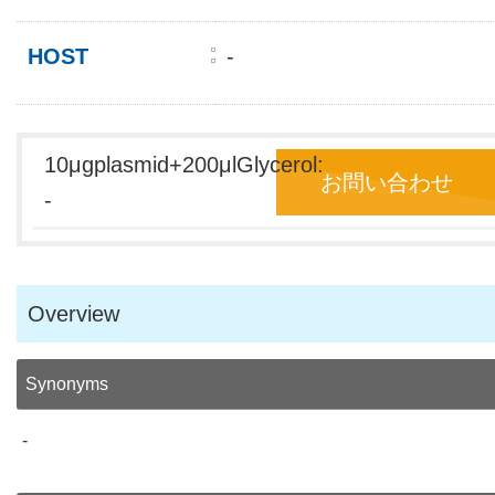
HOST
-
10μgplasmid+200μlGlycerol:
お問い合わせ
-
Overview
Synonyms
-