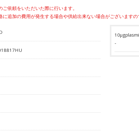
のご依頼をいただいた際に行います。
格に追加の費用が発生する場合や供給出来ない場合がございますの
O
10μgplasmi
-
018817HU