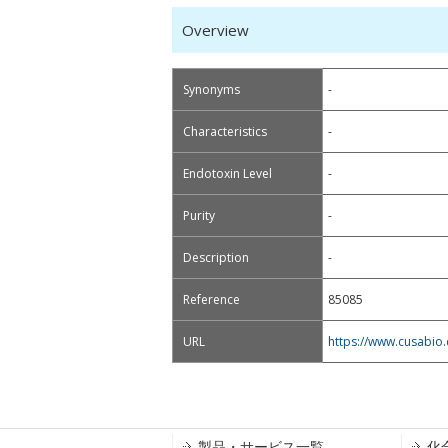
Overview
Synonyms
-
Characteristics
-
Endotoxin Level
-
Purity
-
Description
-
Reference
85085
URL
https://www.cusabio
製品・サービス一覧
化