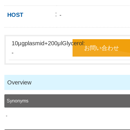
HOST
-
10μgplasmid+200μlGlycerol:
お問い合わせ
-
Overview
Synonyms
-