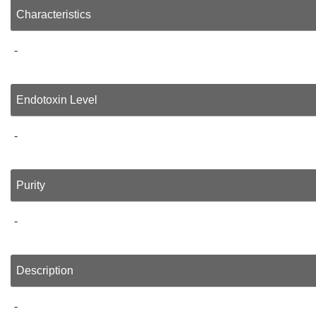
Characteristics
-
Endotoxin Level
-
Purity
-
Description
-