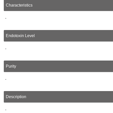
Characteristics
-
Endotoxin Level
-
Purity
-
Description
-