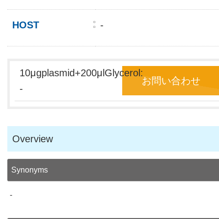
HOST
-
10μgplasmid+200μlGlycerol:
お問い合わせ
-
Overview
Synonyms
-