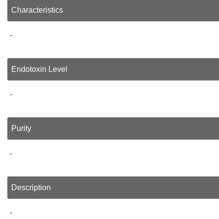
Characteristics
-
Endotoxin Level
-
Purity
-
Description
-