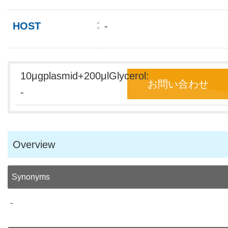
HOST
-
10μgplasmid+200μlGlycerol:
お問い合わせ
-
Overview
Synonyms
-