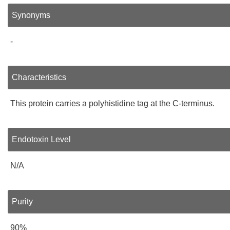
Synonyms
-
Characteristics
This protein carries a polyhistidine tag at the C-terminus.
Endotoxin Level
N/A
Purity
90%