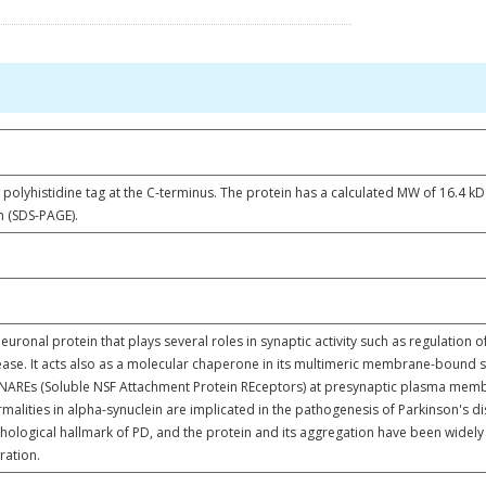
a polyhistidine tag at the C-terminus. The protein has a calculated MW of 16.4 
n (SDS-PAGE).
neuronal protein that plays several roles in synaptic activity such as regulation 
ase. It acts also as a molecular chaperone in its multimeric membrane-bound stat
AREs (Soluble NSF Attachment Protein REceptors) at presynaptic plasma membra
lities in alpha-synuclein are implicated in the pathogenesis of Parkinson's dis
ological hallmark of PD, and the protein and its aggregation have been widely 
ration.