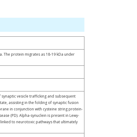
kDa. The protein migrates as 18-19 kDa under
of synaptic vesicle trafficking and subsequent
e, assisting in the folding of synaptic fusion
ne in conjunction with cysteine string protein-
ease (PD). Alpha-synuclein is present in Lewy-
linked to neurotoxic pathways that ultimately