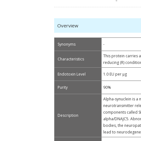
Overview
Synonyms
-
This protein carries 
Characteristics
reducing (R) conditio
Endotoxin Level
1.0 EU per μg
Purity
90%
Alpha-synuclein is a 
neurotransmitter rele
components called SN
Description
alpha/DNAJC5. Abnorma
bodies, the neuropath
lead to neurodegene