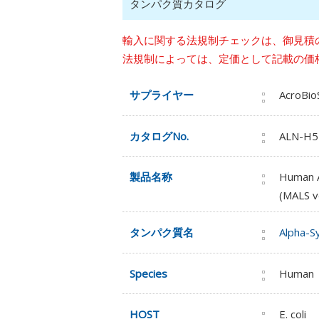
タンパク質カタログ
輸入に関する法規制チェックは、御見積
法規制によっては、定価として記載の価
サプライヤー
AcroBi
カタログNo.
ALN-H
製品名称
Human A
(MALS ve
タンパク質名
Alpha-Sy
Species
Human
HOST
E. coli