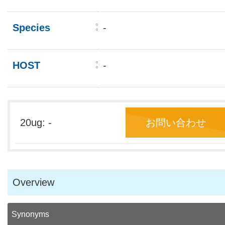
Species
-
HOST
-
20ug: -
お問い合わせ
Overview
Synonyms