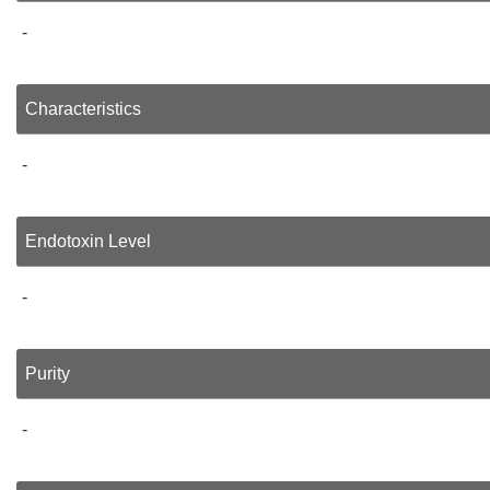
-
Characteristics
-
Endotoxin Level
-
Purity
-