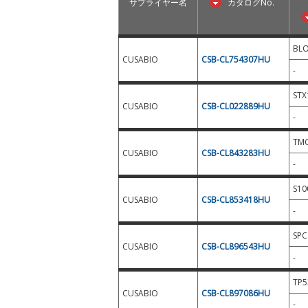
サプライヤー名
カタログNo.
BL
CUSABIO
CSB-CL754307HU
-
STX
CUSABIO
CSB-CL022889HU
-
TM
CUSABIO
CSB-CL843283HU
-
S10
CUSABIO
CSB-CL853418HU
-
SPC
CUSABIO
CSB-CL896543HU
-
TP5
CUSABIO
CSB-CL897086HU
-