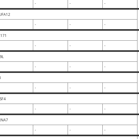
-
-
-
UFA12
-
-
-
171
-
-
-
9L
-
-
-
B
-
-
-
SF4
-
-
-
RNA7
-
-
-