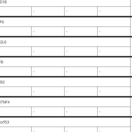
RD1B
-
-
-
P6
-
-
-
2L6
-
-
-
FB
-
-
-
BB2
-
-
-
QTNF4
-
-
-
orf53
-
-
-