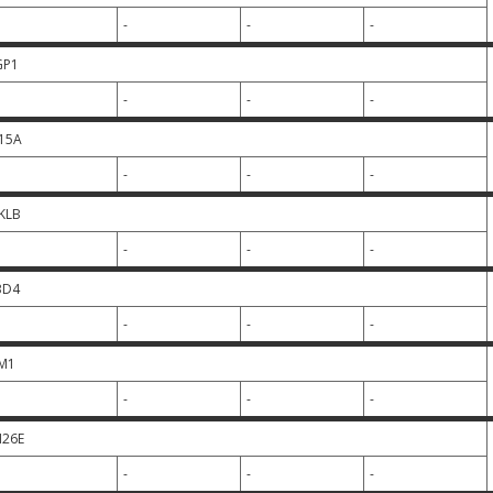
-
-
-
GP1
-
-
-
15A
-
-
-
KLB
-
-
-
BD4
-
-
-
M1
-
-
-
26E
-
-
-