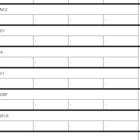
INC2
-
-
-
TD1
-
-
-
CA
-
-
-
BL1
-
-
-
ROBP
-
-
-
E12I
-
-
-