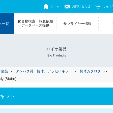
ホーム
お問い合わせ
サイト
化合物検索・調査依頼
ス一覧
サプライヤー情報
データベース提供
バイオ製品
Bio Products
オ製品
タンパク質、抗体、アッセイキット
抗体カタログ
-
y (Biotin)
キット