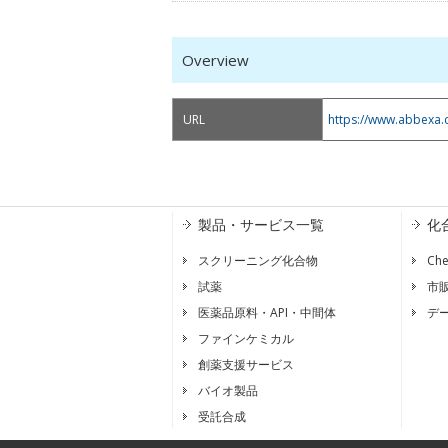
Overview
URL
https://www.abbexa.
製品・サービス一覧
化
スクリーニング化合物
Ch
試薬
市
医薬品原料・API・中間体
デ
ファインケミカル
創薬支援サービス
バイオ製品
受託合成