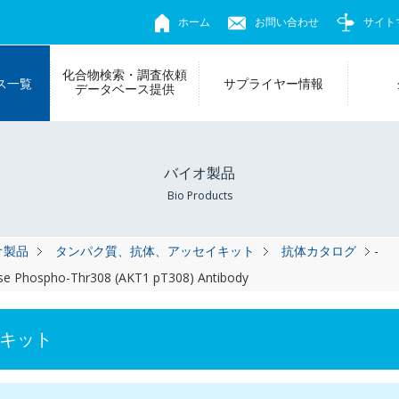
ホーム
お問い合わせ
サイト
化合物検索・調査依頼
ス一覧
サプライヤー情報
データベース提供
バイオ製品
Bio Products
オ製品
タンパク質、抗体、アッセイキット
抗体カタログ
-
ase Phospho-Thr308 (AKT1 pT308) Antibody
キット