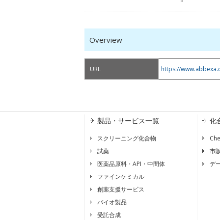
Overview
URL
https://www.abbexa.
製品・サービス一覧
化
スクリーニング化合物
Ch
試薬
市
医薬品原料・API・中間体
デ
ファインケミカル
創薬支援サービス
バイオ製品
受託合成