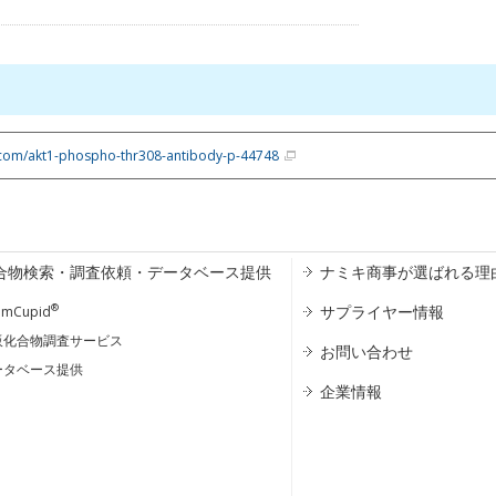
com/akt1-phospho-thr308-antibody-p-44748
合物検索・調査依頼・データベース提供
ナミキ商事が選ばれる理
®
サプライヤー情報
emCupid
販化合物調査サービス
お問い合わせ
ータベース提供
企業情報