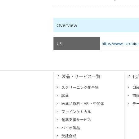
Overview
URL
https://www.acrobio
製品・サービス一覧
化
スクリーニング化合物
Ch
試薬
市
医薬品原料・API・中間体
デ
ファインケミカル
創薬支援サービス
バイオ製品
受託合成