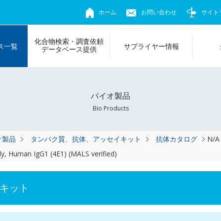
ホーム
お問い合わせ
サイト
化合物検索・調査依頼
ス一覧
サプライヤー情報
データベース提供
バイオ製品
Bio Products
オ製品
タンパク質、抗体、アッセイキット
抗体カタログ
N/A
y, Human IgG1 (4E1) (MALS verified)
キット