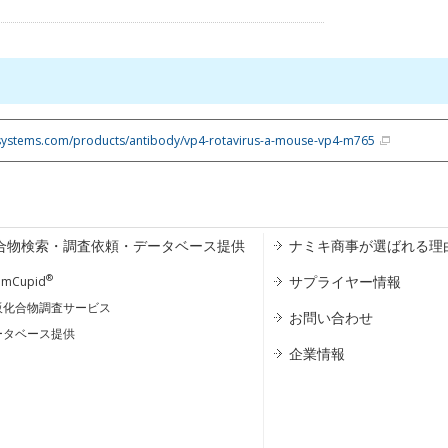
systems.com/products/antibody/vp4-rotavirus-a-mouse-vp4-m765
合物検索・調査依頼・データベース提供
ナミキ商事が選ばれる理
®
サプライヤー情報
emCupid
販化合物調査サービス
お問い合わせ
ータベース提供
企業情報