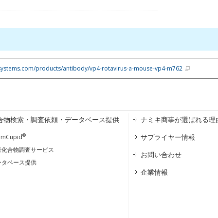
systems.com/products/antibody/vp4-rotavirus-a-mouse-vp4-m762
合物検索・調査依頼・データベース提供
ナミキ商事が選ばれる理
®
サプライヤー情報
emCupid
販化合物調査サービス
お問い合わせ
ータベース提供
企業情報