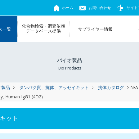
ホーム
お問い合わせ
サイト
化合物検索・調査依頼
ス一覧
サプライヤー情報
データベース提供
バイオ製品
Bio Products
オ製品
タンパク質、抗体、アッセイキット
抗体カタログ
N/A
dy, Human IgG1 (4D2)
キット