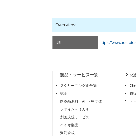
Overview
URL
https://www.acrobio
製品・サービス一覧
化
スクリーニング化合物
Ch
試薬
市
医薬品原料・API・中間体
デ
ファインケミカル
創薬支援サービス
バイオ製品
受託合成