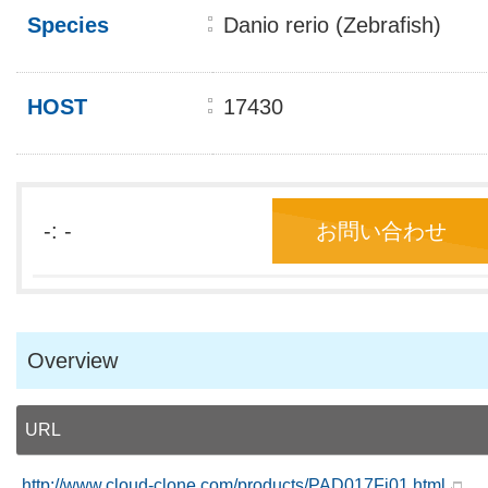
Species
Danio rerio (Zebrafish)
HOST
17430
-: -
お問い合わせ
Overview
URL
http://www.cloud-clone.com/products/PAD017Fi01.html