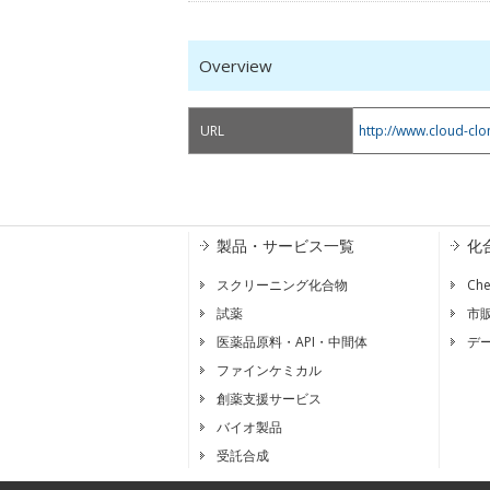
Overview
URL
http://www.cloud-cl
製品・サービス一覧
化
スクリーニング化合物
Ch
試薬
市
医薬品原料・API・中間体
デ
ファインケミカル
創薬支援サービス
バイオ製品
受託合成