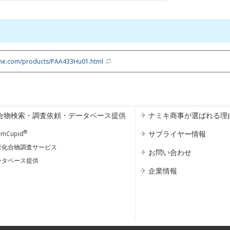
one.com/products/PAA433Hu01.html
合物検索・調査依頼・データベース提供
ナミキ商事が選ばれる理
®
サプライヤー情報
emCupid
販化合物調査サービス
お問い合わせ
ータベース提供
企業情報