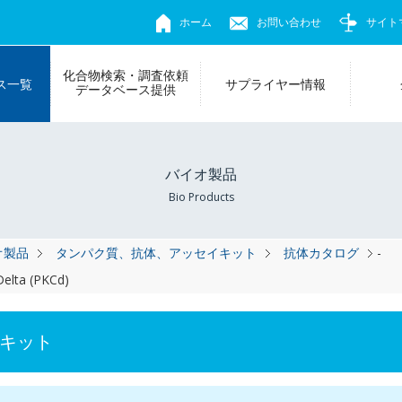
ホーム
お問い合わせ
サイト
化合物検索・調査依頼
ス一覧
サプライヤー情報
データベース提供
バイオ製品
Bio Products
オ製品
タンパク質、抗体、アッセイキット
抗体カタログ
-
Delta (PKCd)
キット