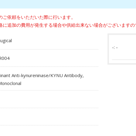
のご依頼をいただいた際に行います。
格に追加の費用が発生する場合や供給出来ない場合がございますの
lugical
-: -
R004
nant Anti-kynureninase/KYNU Antibody,
Monoclonal