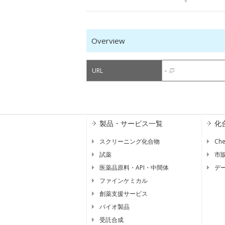
Overview
URL
-
製品・サービス一覧
化
スクリーニング化合物
Ch
試薬
市
医薬品原料・API・中間体
デ
ファインケミカル
創薬支援サービス
バイオ製品
受託合成