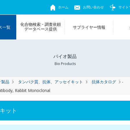
ホーム
お問い合わせ
サイト
化合物検索・調査依頼
ス一覧
サプライヤー情報
データベース提供
バイオ製品
Bio Products
オ製品
タンパク質、抗体、アッセイキット
抗体カタログ
-
tibody, Rabbit Monoclonal
キット