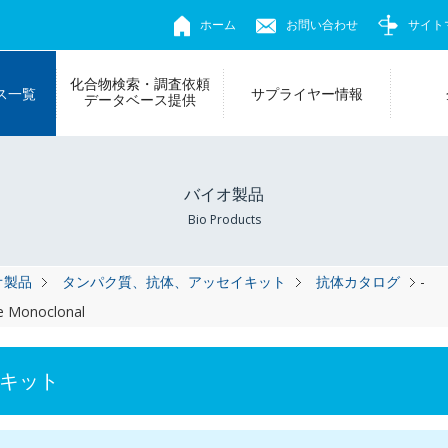
ホーム
お問い合わせ
サイト
化合物検索・調査依頼
ス一覧
サプライヤー情報
データベース提供
バイオ製品
Bio Products
オ製品
タンパク質、抗体、アッセイキット
抗体カタログ
-
se Monoclonal
キット