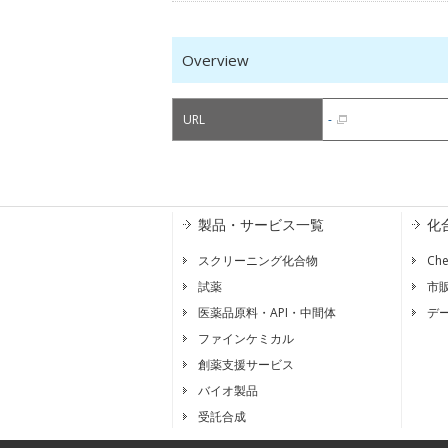
Overview
URL
-
製品・サービス一覧
化
スクリーニング化合物
Ch
試薬
市
医薬品原料・API・中間体
デ
ファインケミカル
創薬支援サービス
バイオ製品
受託合成