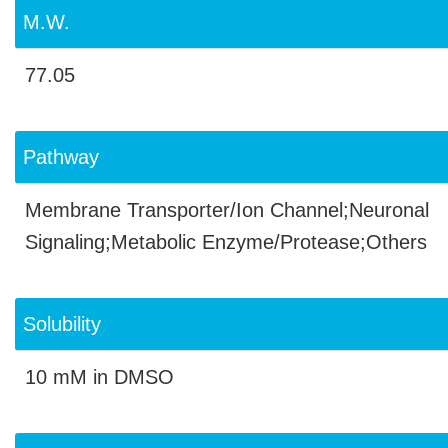
M.W.
77.05
Pathway
Membrane Transporter/Ion Channel;Neuronal
Signaling;Metabolic Enzyme/Protease;Others
Solubility
10 mM in DMSO