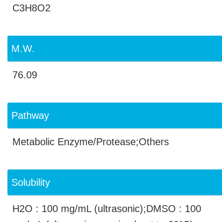
C3H8O2
M.W.
76.09
Pathway
Metabolic Enzyme/Protease;Others
Solubility
H2O : 100 mg/mL (ultrasonic);DMSO : 100