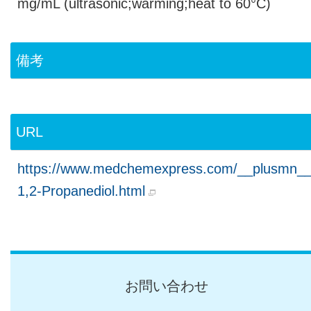
mg/mL (ultrasonic;warming;heat to 60°C)
備考
URL
https://www.medchemexpress.com/__plusmn__
1,2-Propanediol.html
お問い合わせ