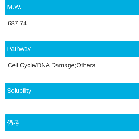
M.W.
687.74
Pathway
Cell Cycle/DNA Damage;Others
Solubility
備考