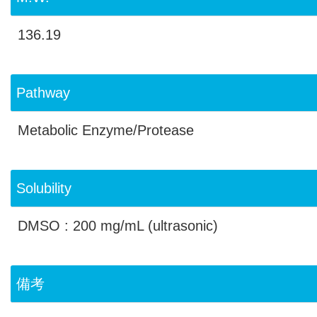
136.19
Pathway
Metabolic Enzyme/Protease
Solubility
DMSO : 200 mg/mL (ultrasonic)
備考