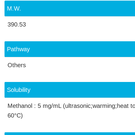
M.W.
390.53
Pathway
Others
Solubility
Methanol : 5 mg/mL (ultrasonic;warming;heat t
60°C)