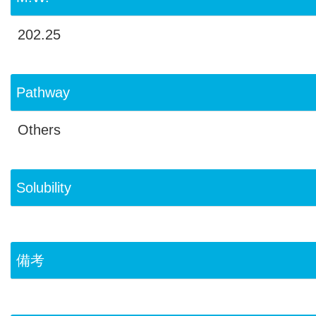
202.25
Pathway
Others
Solubility
備考