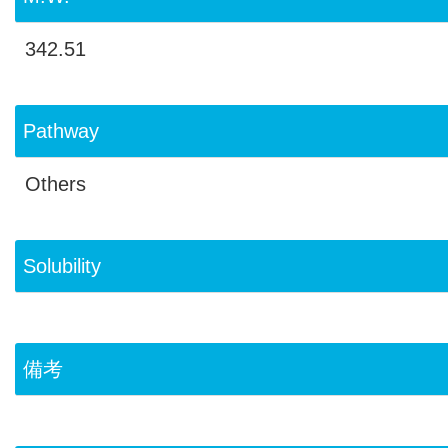
342.51
Pathway
Others
Solubility
備考