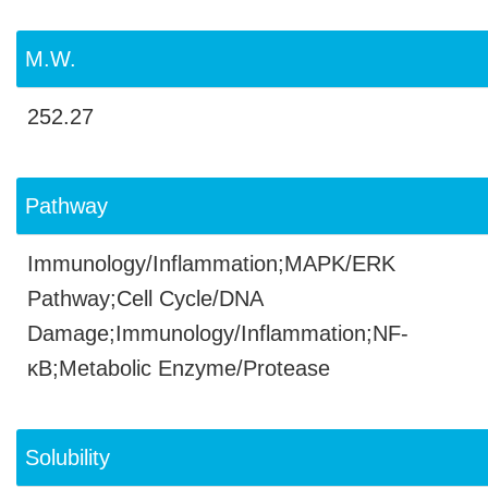
M.W.
252.27
Pathway
Immunology/Inflammation;MAPK/ERK
Pathway;Cell Cycle/DNA
Damage;Immunology/Inflammation;NF-
κB;Metabolic Enzyme/Protease
Solubility