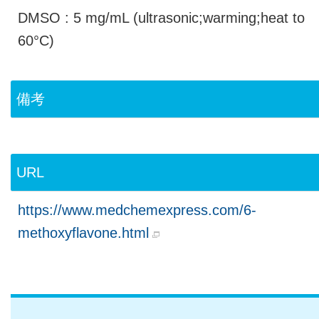
DMSO : 5 mg/mL (ultrasonic;warming;heat to
60°C)
備考
URL
https://www.medchemexpress.com/6-
methoxyflavone.html