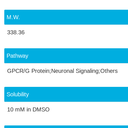
M.W.
338.36
Pathway
GPCR/G Protein;Neuronal Signaling;Others
Solubility
10 mM in DMSO