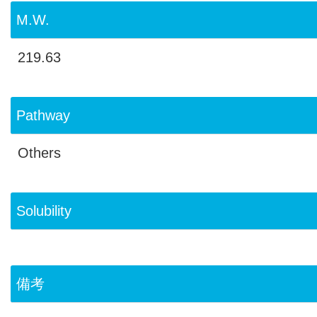
M.W.
219.63
Pathway
Others
Solubility
備考