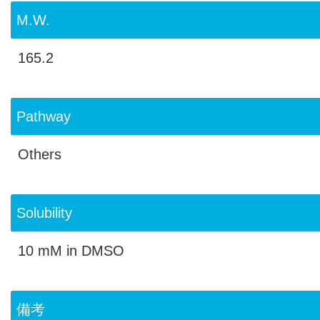
M.W.
165.2
Pathway
Others
Solubility
10 mM in DMSO
備考