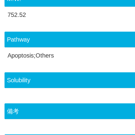
752.52
Pathway
Apoptosis;Others
Solubility
備考