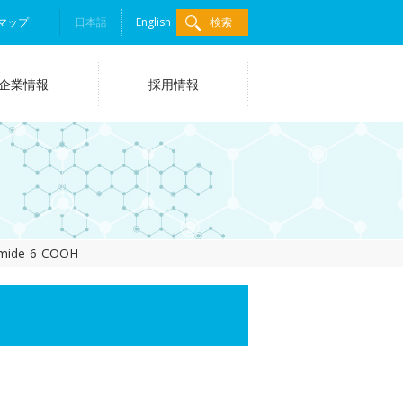
マップ
日本語
English
検索
企業情報
採用情報
omide-6-COOH