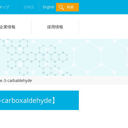
マップ
日本語
English
検索
企業情報
採用情報
le-3-carbaldehyde
carboxaldehyde】