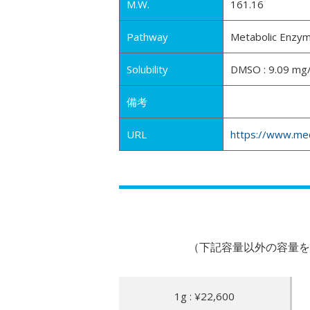
M.W.
161.16
Pathway
Metabolic Enzy
Solubility
DMSO : 9.09 mg/
備考
URL
https://www.me
（下記容量以外の容量を
1g : ¥22,600