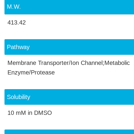
M.W.
413.42
Pathway
Membrane Transporter/Ion Channel;Metabolic
Enzyme/Protease
Solubility
10 mM in DMSO