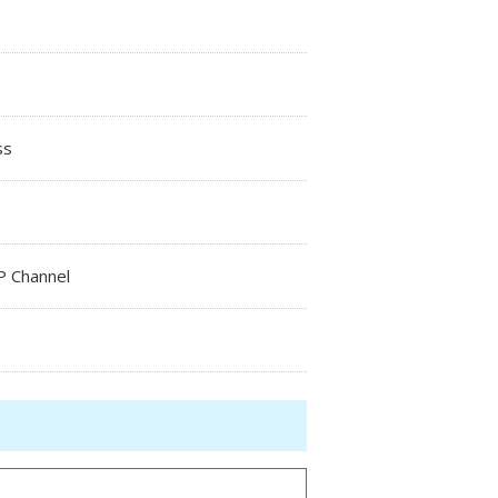
ss
P Channel