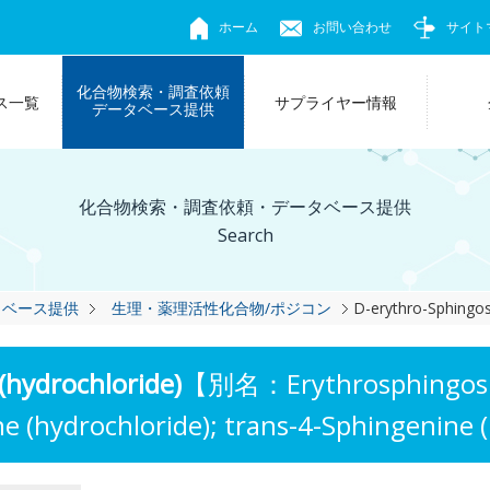
ホーム
お問い合わせ
サイト
化合物検索・調査依頼
ス一覧
サプライヤー情報
データベース提供
化合物検索・調査依頼・データベース提供
Search
タベース提供
生理・薬理活性化合物/ポジコン
D-erythro-Sphingos
(hydrochloride)
【別名：Erythrosphingosine
e (hydrochloride); trans-4-Sphingenine 