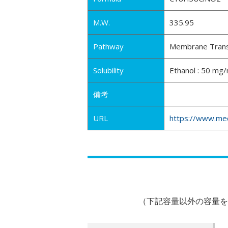
M.W.
335.95
Pathway
Membrane Transp
Solubility
Ethanol : 50 mg/
備考
URL
https://www.med
（下記容量以外の容量を