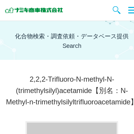
化合物検索・調査依頼・データベース提供
Search
2,2,2-Trifluoro-N-methyl-N-
(trimethylsilyl)acetamide
【別名：N-
Methyl-n-trimethylsilyltrifluoroacetamid