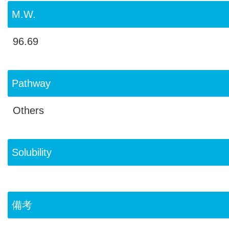
M.W.
96.69
Pathway
Others
Solubility
備考